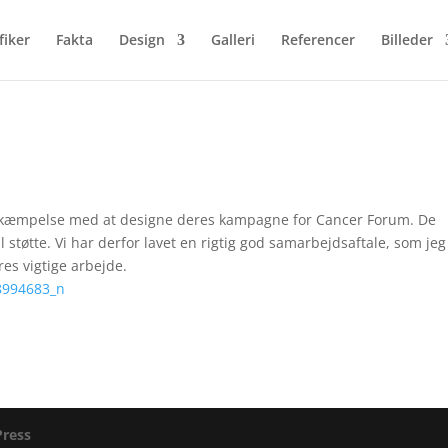
fiker
Fakta
Design
Galleri
Referencer
Billeder
e
s Bekæmpelse med at designe deres kampagne for Cancer Forum. De
l støtte. Vi har derfor lavet en rigtig god samarbejdsaftale, som jeg
es vigtige arbejde.
ress