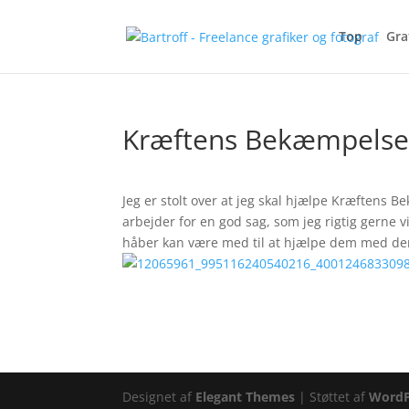
Top
Gra
Kræftens Bekæmpels
Jeg er stolt over at jeg skal hjælpe Kræften
arbejder for en god sag, som jeg rigtig gerne vi
håber kan være med til at hjælpe dem med der
Designet af
Elegant Themes
| Støttet af
WordP