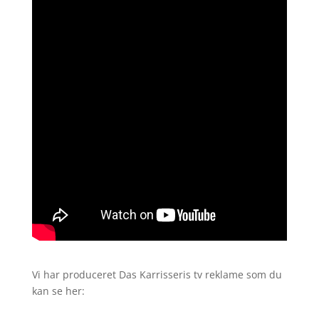
Vi har produceret Das Karrisseris tv reklame som du
kan se her: